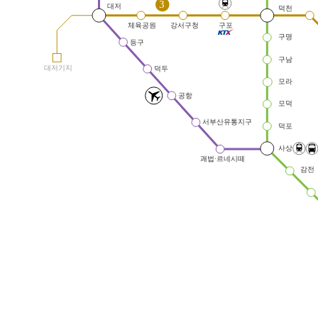
3
대저
덕천
체육공원
강서구청
구포
구명
등구
구남
대저기지
덕두
모라
공항
모덕
서부산유통지구
덕포
사상
괘법·르네시떼
감전