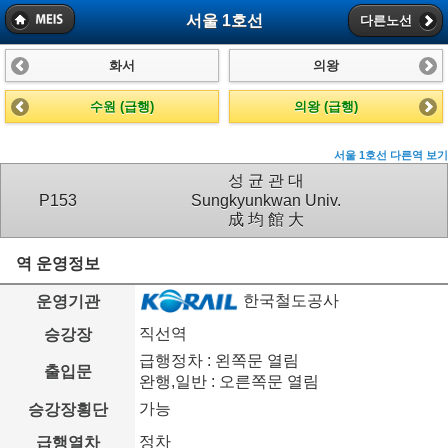
서울 1호선
다른노선
화서
의왕
수원 (급행)
의왕 (급행)
서울 1호선 다른역 보기
성 균 관 대
P153
Sungkyunkwan Univ.
成 均 館 大
역 운영정보
한국철도공사
운영기관
직선역
승강장
급행정차 : 왼쪽문 열림
출입문
완행,일반 : 오른쪽문 열림
가능
승강장횡단
정차
급행열차