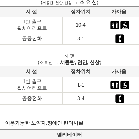
(
→
소 요 산
)
서동탄, 천안, 신창
시 설
정차위치
가까움
1번 출구
10-4
휠체어리프트
공중전화
8-1
하 행
(
→
서동탄, 천안, 신창
)
소 요 산
시 설
정차위치
가까움
1번 출구
1-1
휠체어리프트
공중전화
3-4
이용가능한 노약자,장애인 편의시설
엘리베이터