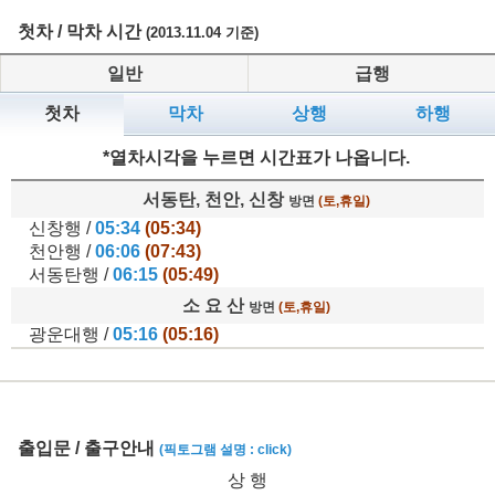
첫차 / 막차 시간
(2013.11.04 기준)
일반
급행
첫차
막차
상행
하행
*열차시각을 누르면 시간표가 나옵니다.
서동탄, 천안, 신창
방면
(토,휴일)
신창행 /
05:34
(05:34)
천안행 /
06:06
(07:43)
서동탄행 /
06:15
(05:49)
소 요 산
방면
(토,휴일)
광운대행 /
05:16
(05:16)
출입문 / 출구안내
(픽토그램 설명 : click)
상 행