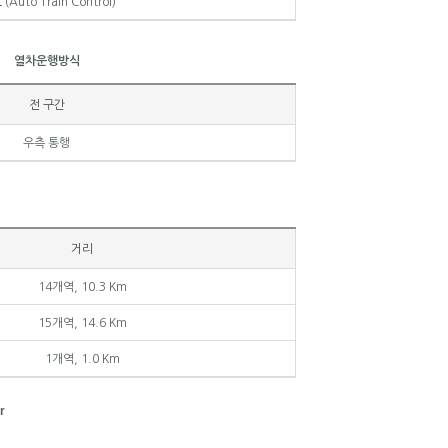
C
(Auto Train Control)
열차운행방식
전 구간
우측 통행
거리
14개역, 10.3 Km
15개역, 14.6 Km
1개역, 1.0 Km
r