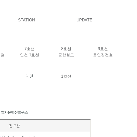
STATION
UPDATE
7호선
8호선
9호선
전철
인천 1호선
공항철도
용인경전철
1호선
대전
열차운행신호구조
전 구간