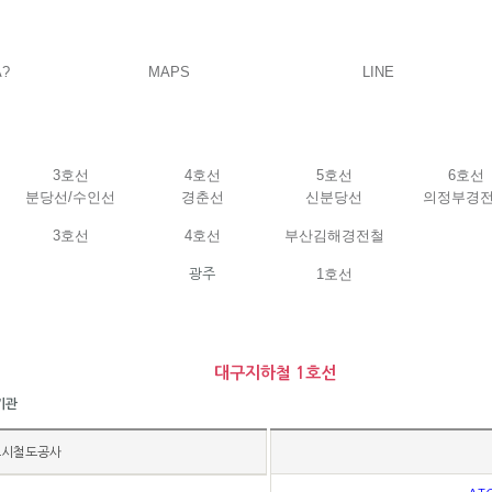
A?
MAPS
LINE
3호선
4호선
5호선
6호선
분당선/수인선
경춘선
신분당선
의정부경
3호선
4호선
부산김해경전철
1호선
광주
대구지하철 1호선
기관
도시철도공사