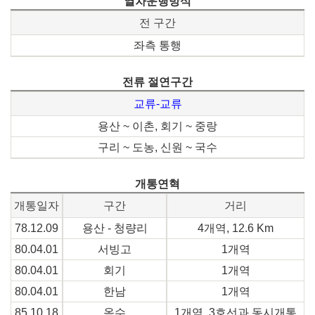
열차운행방식
전 구간
좌측 통행
전류 절연구간
교류-교류
용산 ~ 이촌, 회기 ~ 중랑
구리 ~ 도농, 신원 ~ 국수
개통연혁
개통일자
구간
거리
78.12.09
용산 - 청량리
4개역, 12.6 Km
80.04.01
서빙고
1개역
80.04.01
회기
1개역
80.04.01
한남
1개역
85.10.18
옥수
1개역, 3호선과 동시개통